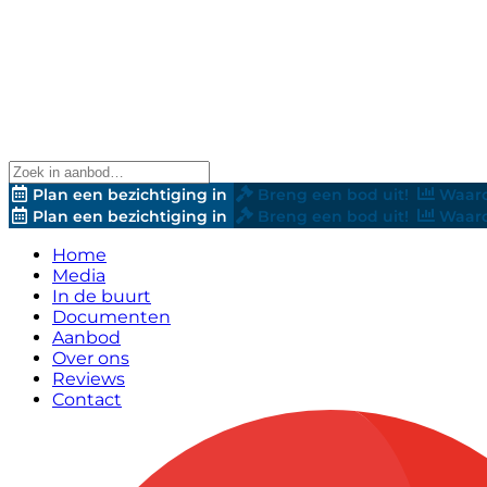
Plan een bezichtiging in
Breng een bod uit!
Waard
Plan een bezichtiging in
Breng een bod uit!
Waard
Home
Media
In de buurt
Documenten
Aanbod
Over ons
Reviews
Contact