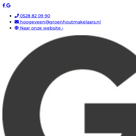
0528 82 09 90
hoogeveen@groenhoutmakelaars.nl
Naar onze website ›