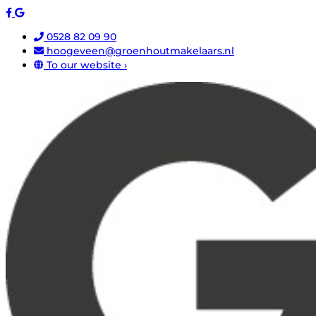
0528 82 09 90
hoogeveen@groenhoutmakelaars.nl
To our website ›